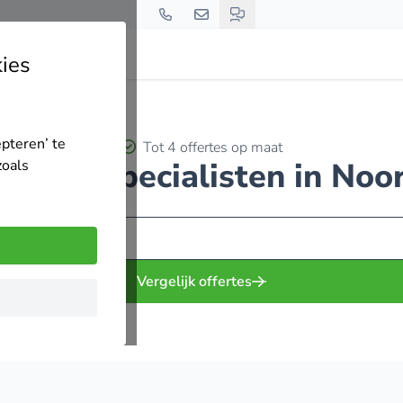
ies
epteren’ te
Tot 4 offertes op maat
rijding specialisten in No
zoals
Vergelijk offertes