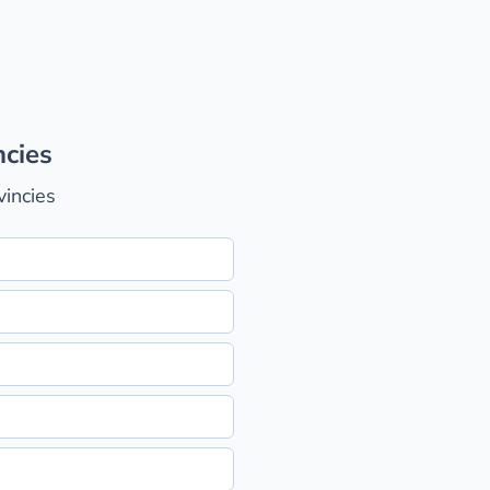
ncies
vincies