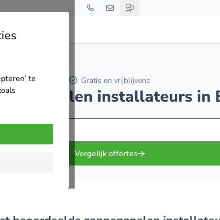
ies
epteren’ te
Gratis en vrijblijvend
zoals
zonnepanelen installateurs i
Vergelijk offertes