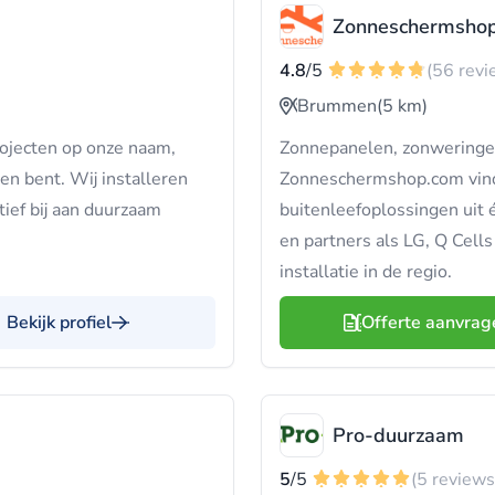
Zonneschermsho
4.8
/5
(56 revi
Brummen
(5 km)
ojecten op onze naam,
Zonnepanelen, zonweringen
en bent. Wij installeren
Zonneschermshop.com vind
ief bij aan duurzaam
buitenleefoplossingen uit 
en partners als LG, Q Cell
installatie in de regio.
Bekijk profiel
Offerte aanvrag
Pro-duurzaam
5
/5
(5 reviews