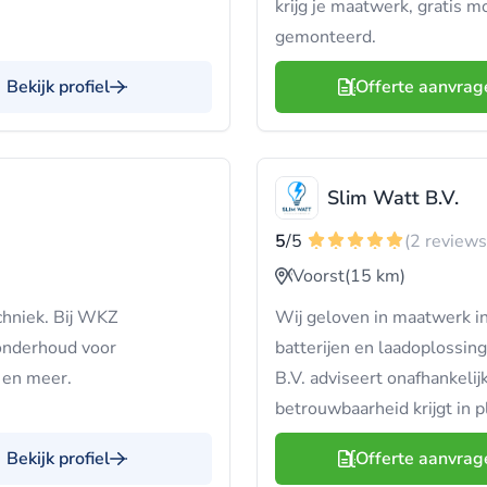
krijg je maatwerk, gratis 
gemonteerd.
Bekijk profiel
Offerte aanvrag
Slim Watt B.V.
5
/5
(2 reviews
Voorst
(15 km)
chniek. Bij WKZ
Wij geloven in maatwerk i
n onderhoud voor
batterijen en laadoplossing
 en meer.
B.V. adviseert onafhankeli
betrouwbaarheid krijgt in p
Bekijk profiel
Offerte aanvrag