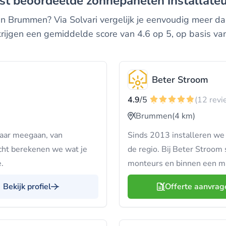
best beoordeelde zonnepanelen installat
 in Brummen? Via Solvari vergelijk je eenvoudig meer d
krijgen een gemiddelde score van 4.6 op 5, op basis v
Beter Stroom
4.9
/5
(12 revi
Brummen
(4 km)
jaar meegaan, van
Sinds 2013 installeren we 
icht berekenen we wat je
de regio. Bij Beter Stroom 
.
monteurs en binnen een ma
Bekijk profiel
Offerte aanvrag