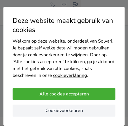
Deze website maakt gebruik van
cookies
Home
Zonnepanelen
Gelderland
Buren
Welkom op deze website, onderdeel van Solvari.
Gratis en vrijblijvend
Je bepaalt zelf welke data wij mogen gebruiken
Top 20 zonnepanelen
door je cookievoorkeuren te wijzigen. Door op
‘Alle cookies accepteren’ te klikken, ga je akkoord
installateurs in Buren
met het gebruik van alle cookies, zoals
beschreven in onze
cookieverklaring
.
Alle cookies accepteren
Vergelijk offertes
Cookievoorkeuren