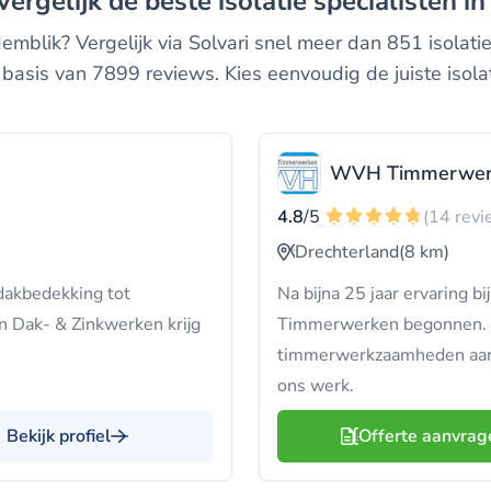
 vergelijk de beste isolatie specialisten 
demblik? Vergelijk via Solvari snel meer dan 851 isolat
basis van 7899 reviews. Kies eenvoudig de juiste isolat
WVH Timmerwer
4.8
/5
(14 revi
Drechterland
(8 km)
dakbedekking tot
Na bijna 25 jaar ervaring
n Dak- & Zinkwerken krijg
Timmerwerken begonnen. Va
timmerwerkzaamheden aan 
ons werk.
Bekijk profiel
Offerte aanvrag