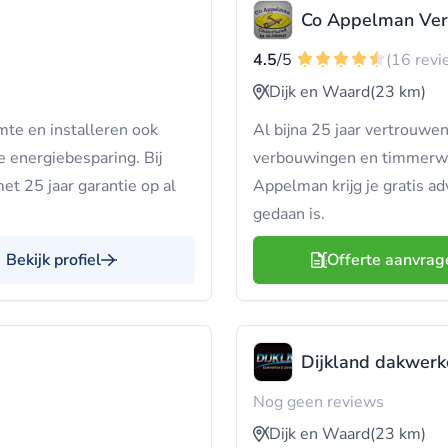
Co Appelman Ver
4.5
/5
(16 revi
Dijk en Waard
(23 km)
mte en installeren ook
Al bijna 25 jaar vertrouwe
 energiebesparing. Bij
verbouwingen en timmerwer
met 25 jaar garantie op al
Appelman krijg je gratis ad
gedaan is.
Bekijk profiel
Offerte aanvrag
Dijkland dakwerk
Nog geen reviews
Dijk en Waard
(23 km)