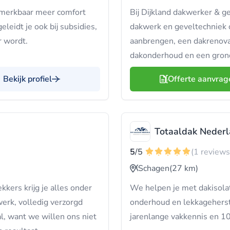
t merkbaar meer comfort
Bij Dijkland dakwerker & 
leidt je ook bij subsidies,
dakwerk en geveltechniek o
r wordt.
aanbrengen, een dakrenova
dakonderhoud en een gron
Bekijk profiel
Offerte aanvrag
Totaaldak Neder
5
/5
(1 reviews
Schagen
(27 km)
kers krijg je alles onder
We helpen je met dakisolat
erk, volledig verzorgd
onderhoud en lekkageherst
l, want we willen ons niet
jarenlange vakkennis en 10