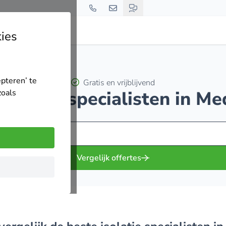
ies
epteren’ te
Gratis en vrijblijvend
 isolatie specialisten in M
zoals
Vergelijk offertes