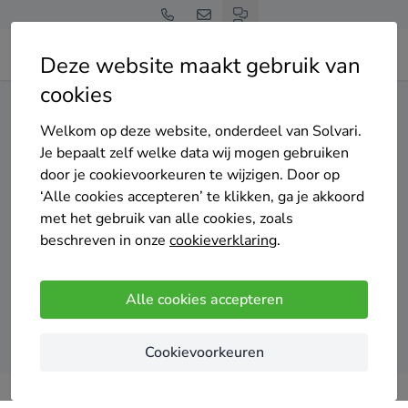
Deze website maakt gebruik van
cookies
Home
Isolatie
Noord-Holland
Laren (NH.)
Welkom op deze website, onderdeel van Solvari.
Gratis en vrijblijvend
Je bepaalt zelf welke data wij mogen gebruiken
Top 20 isolatie specialisten
door je cookievoorkeuren te wijzigen. Door op
‘Alle cookies accepteren’ te klikken, ga je akkoord
in Laren (NH.)
met het gebruik van alle cookies, zoals
beschreven in onze
cookieverklaring
.
Alle cookies accepteren
Vergelijk offertes
Cookievoorkeuren