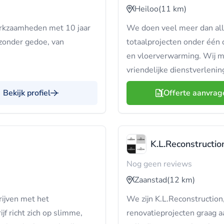
Heiloo
(11 km)
werkzaamheden met 10 jaar
We doen veel meer dan allee
zonder gedoe, van
totaalprojecten onder één 
en vloerverwarming. Wij ma
vriendelijke dienstverlenin
Bekijk profiel
Offerte aanvrag
K.L.Reconstructio
Nog geen reviews
Zaanstad
(12 km)
rijven met het
We zijn K.L.Reconstruction
f richt zich op slimme,
renovatieprojecten graag aa