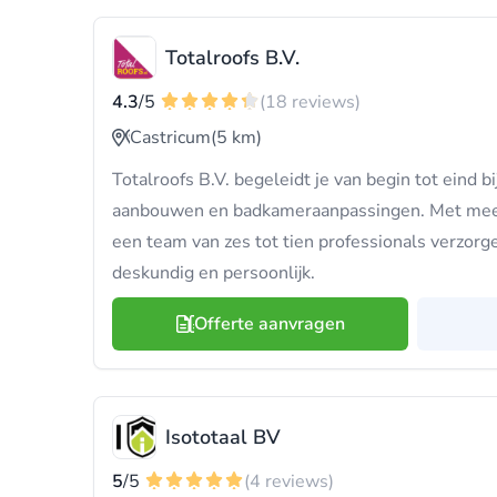
Totalroofs B.V.
4.3
/5
(18 reviews)
Castricum
(5 km)
Totalroofs B.V. begeleidt je van begin tot eind bij
aanbouwen en badkameraanpassingen. Met meer 
een team van zes tot tien professionals verzorg
deskundig en persoonlijk.
Offerte aanvragen
Isototaal BV
5
/5
(4 reviews)