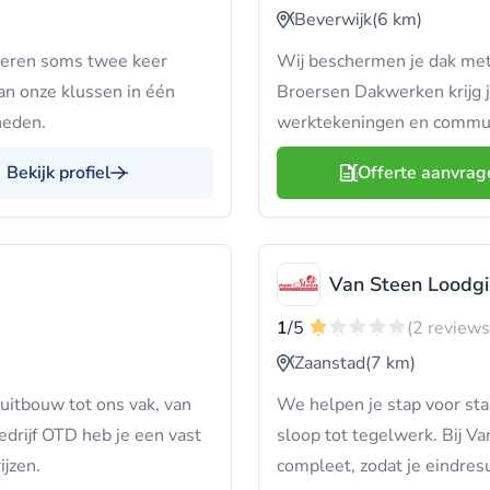
Beverwijk
(6 km)
deren soms twee keer
Wij beschermen je dak met 
an onze klussen in één
Broersen Dakwerken krijg 
heden.
werktekeningen en commun
Bekijk profiel
Offerte aanvrag
Van Steen Loodgi
1
/5
(2 reviews
Zaanstad
(7 km)
 uitbouw tot ons vak, van
We helpen je stap voor st
drijf OTD heb je een vast
sloop tot tegelwerk. Bij V
ijzen.
compleet, zodat je eindresu