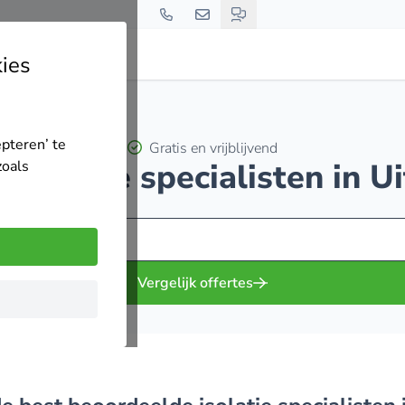
ies
epteren’ te
Gratis en vrijblijvend
0 isolatie specialisten in U
zoals
Vergelijk offertes