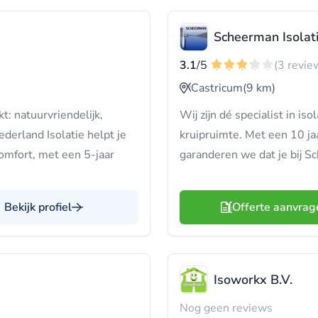
Scheerman Isolat
3.1
/5
(3 revie
Castricum
(9 km)
t: natuurvriendelijk,
Wij zijn dé specialist in i
derland Isolatie helpt je
kruipruimte. Met een 10 jaa
omfort, met een 5-jaar
garanderen we dat je bij S
Bekijk profiel
Offerte aanvrag
Isoworkx B.V.
Nog geen reviews