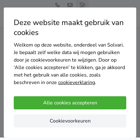
Deze website maakt gebruik van
cookies
Home
Isolatie
Noord-Holland
Landsmeer
Welkom op deze website, onderdeel van Solvari.
Gratis en vrijblijvend
Je bepaalt zelf welke data wij mogen gebruiken
Top 20 isolatie
door je cookievoorkeuren te wijzigen. Door op
‘Alle cookies accepteren’ te klikken, ga je akkoord
specialisten in
met het gebruik van alle cookies, zoals
beschreven in onze
cookieverklaring
.
Landsmeer
Alle cookies accepteren
Cookievoorkeuren
Vergelijk offertes