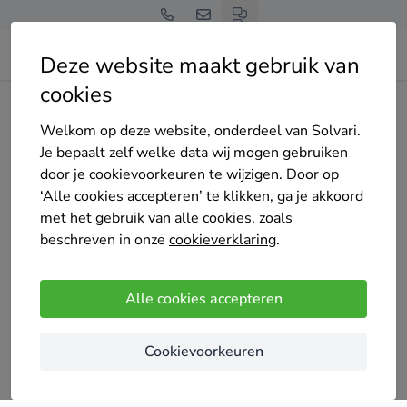
Deze website maakt gebruik van
cookies
Home
Isolatie
Noord-Holland
Welkom op deze website, onderdeel van Solvari.
Tot 4 offertes op maat
Je bepaalt zelf welke data wij mogen gebruiken
isolatie specialisten in
door je cookievoorkeuren te wijzigen. Door op
‘Alle cookies accepteren’ te klikken, ga je akkoord
Noord-Holland
met het gebruik van alle cookies, zoals
beschreven in onze
cookieverklaring
.
Alle cookies accepteren
Vergelijk offertes
Cookievoorkeuren