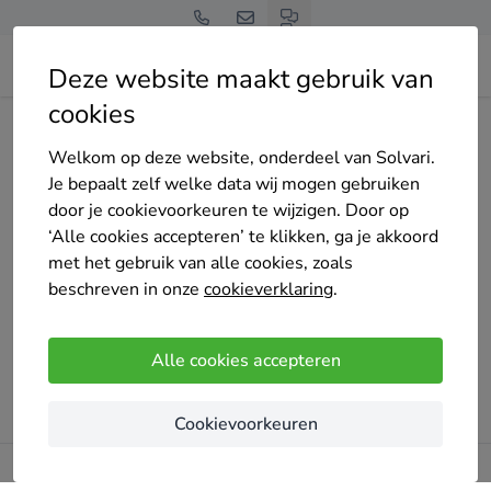
Deze website maakt gebruik van
cookies
Home
Thuisbatterij
Noord-Holland
Amsterdam
vdm-energy-isolatie
Welkom op deze website, onderdeel van Solvari.
Je bepaalt zelf welke data wij mogen gebruiken
door je cookievoorkeuren te wijzigen. Door op
‘Alle cookies accepteren’ te klikken, ga je akkoord
met het gebruik van alle cookies, zoals
Oeps!
beschreven in onze
cookieverklaring
.
Er ging iets mis bij het laden van de pagina. Probeer het
later opnieuw.
Alle cookies accepteren
Probeer opnieuw
Cookievoorkeuren