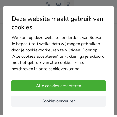
Deze website maakt gebruik van
cookies
Home
Thuisbatterij
Noord-Holland
Velsen
picard-elektra-velserbroek
Welkom op deze website, onderdeel van Solvari.
Je bepaalt zelf welke data wij mogen gebruiken
door je cookievoorkeuren te wijzigen. Door op
‘Alle cookies accepteren’ te klikken, ga je akkoord
met het gebruik van alle cookies, zoals
Oeps!
beschreven in onze
cookieverklaring
.
Er ging iets mis bij het laden van de pagina. Probeer het
later opnieuw.
Alle cookies accepteren
Probeer opnieuw
Cookievoorkeuren